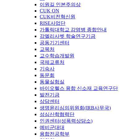
이원길 인본주의상
CUK ON
CUK비전혁신원
RISE사업단
가톨릭대학교 감염병 종합안내
강엘리사벳 학술연구기금
공동기기센터
교목처
교수학습개발원
국제교류처
기숙사
동문회
동물실험실
바이오헬스 융합 신소재 교육연구단
발전기금
상담센터
생명윤리심의위원회(IRB사무국)
성심산학협력단
인권센터(성폭력상담소)
예비군대대
융합전공학부