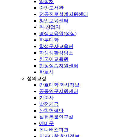
입학처
중앙도서관
전공진로설계지원센터
창업보육센터
취·창업처
평생교육원(성심)
학부대학
학생군사교육단
학생생활상담소
한국어교육원
현장실습지원센터
학보사
성의교정
간호대학 학사정보
공동연구지원센터
기숙사
발전기금
산학협력단
실험동물연구실
예비군
옴니버스파크
의과대학 학사정보