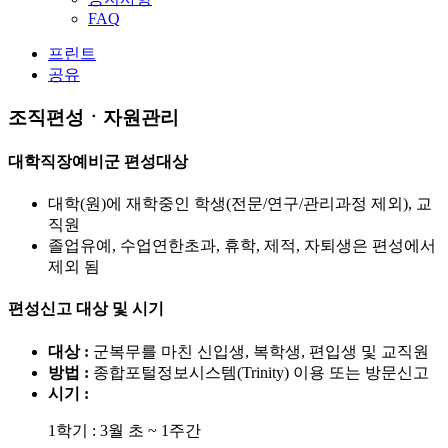
FAQ
프린트
공유
조직편성ㆍ자원관리
대학직장예비군 편성대상
대학(원)에 재학중인 학생(전문/연구/관리과정 제외), 교
직원
졸업유예, 수업연한초과, 휴학, 제적, 자퇴생은 편성에서
제외 됨
편성신고 대상 및 시기
대상 :
군복무를 마친 신입생, 복학생, 편입생 및 교직원
방법 :
종합포털정보시스템(Trinity) 이용 또는 방문신고
시기 :
1학기 : 3월 초 ~ 1주간