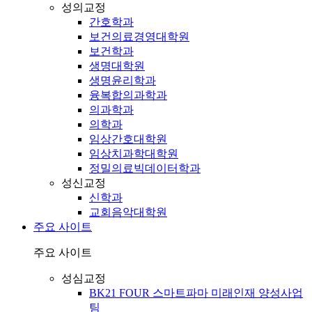
성의교정
간호학과
보건의료경영대학원
보건학과
생명대학원
생명윤리학과
융복합의과학과
의과학과
의학과
임상간호대학원
임상치과학대학원
정밀의료빅데이터학과
성신교정
신학과
교회음악대학원
주요 사이트
주요 사이트
성심교정
BK21 FOUR 스마트파마 미래인재 양성사업
팀