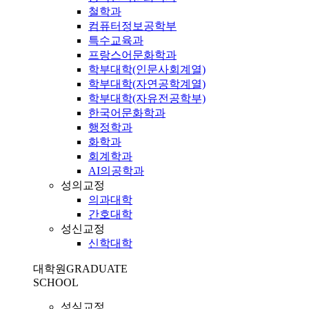
철학과
컴퓨터정보공학부
특수교육과
프랑스어문화학과
학부대학(인문사회계열)
학부대학(자연공학계열)
학부대학(자유전공학부)
한국어문화학과
행정학과
화학과
회계학과
AI의공학과
성의교정
의과대학
간호대학
성신교정
신학대학
대학원
GRADUATE
SCHOOL
성심교정