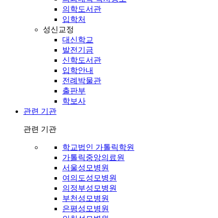
의학도서관
입학처
성신교정
대신학교
발전기금
신학도서관
입학안내
전례박물관
출판부
학보사
관련 기관
관련 기관
학교법인 가톨릭학원
가톨릭중앙의료원
서울성모병원
여의도성모병원
의정부성모병원
부천성모병원
은평성모병원