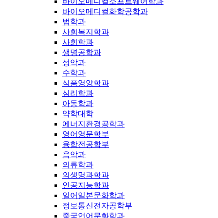
바이오메디컬소프트웨어학과
바이오메디컬화학공학과
법학과
사회복지학과
사회학과
생명공학과
성악과
수학과
식품영양학과
심리학과
아동학과
약학대학
에너지환경공학과
영어영문학부
융합전공학부
음악과
의류학과
의생명과학과
인공지능학과
일어일본문화학과
정보통신전자공학부
중국언어문화학과