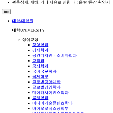
관혼상제, 재해, 기타 사유로 인한 때 : 읍/면/동장 확인서
top
대학/대학원
대학
UNIVERSITY
성심교정
경영학과
경제학과
공간디자인ㆍ소비자학과
교직과
국사학과
국어국문학과
국제학부
글로벌경영대학
글로벌경영학과
데이터사이언스학과
물리학과
미디어기술콘텐츠학과
바이오로직스공학부